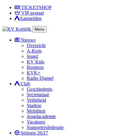
TICKETSHOP
VIP-portaal
Aanmelden
Menu
Nieuws
Overzicht
A-Kern
Jeugd
KV Kids
Business
KVK+
Radio Djamel
Club
Geschiedenis
Secretariaat
Veiligheid
Stadion
Mobiliteit
Jeugdacademie
Vacatures
Supportersfederatie
Seizoen 26/27