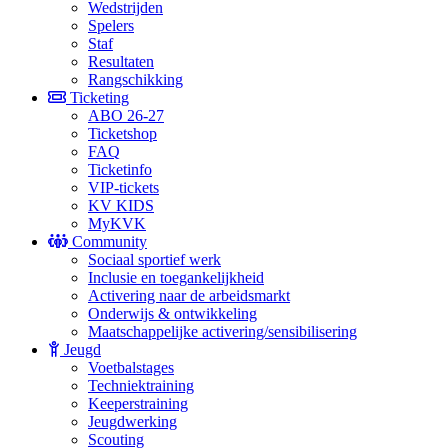
Wedstrijden
Spelers
Staf
Resultaten
Rangschikking
Ticketing
ABO 26-27
Ticketshop
FAQ
Ticketinfo
VIP-tickets
KV KIDS
MyKVK
Community
Sociaal sportief werk
Inclusie en toegankelijkheid
Activering naar de arbeidsmarkt
Onderwijs & ontwikkeling
Maatschappelijke activering/sensibilisering
Jeugd
Voetbalstages
Techniektraining
Keeperstraining
Jeugdwerking
Scouting