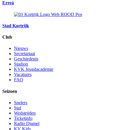
Erreà
Stad Kortrijk
Club
Nieuws
Secretariaat
Geschiedenis
Stadion
KVK Jeugdacademie
Vacatures
FAQ
Seizoen
Spelers
Staf
Wedstrijden
Ticketinfo
Radio Djamel
KV Kids