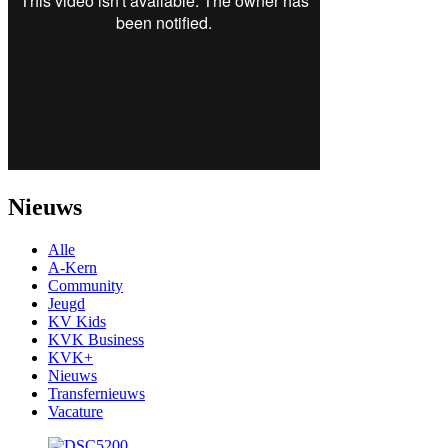
Nieuws
Alle
A-Kern
Community
Jeugd
KV Kids
KVK Business
KVK+
Nieuws
Transfernieuws
Vacature