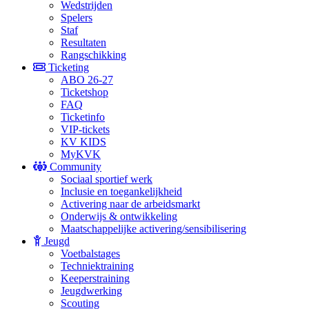
Wedstrijden
Spelers
Staf
Resultaten
Rangschikking
Ticketing
ABO 26-27
Ticketshop
FAQ
Ticketinfo
VIP-tickets
KV KIDS
MyKVK
Community
Sociaal sportief werk
Inclusie en toegankelijkheid
Activering naar de arbeidsmarkt
Onderwijs & ontwikkeling
Maatschappelijke activering/sensibilisering
Jeugd
Voetbalstages
Techniektraining
Keeperstraining
Jeugdwerking
Scouting