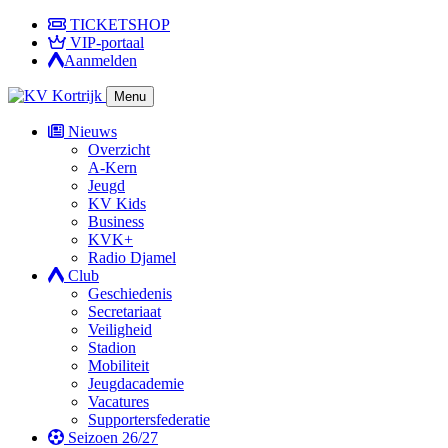
TICKETSHOP
VIP-portaal
Aanmelden
Menu
Nieuws
Overzicht
A-Kern
Jeugd
KV Kids
Business
KVK+
Radio Djamel
Club
Geschiedenis
Secretariaat
Veiligheid
Stadion
Mobiliteit
Jeugdacademie
Vacatures
Supportersfederatie
Seizoen 26/27