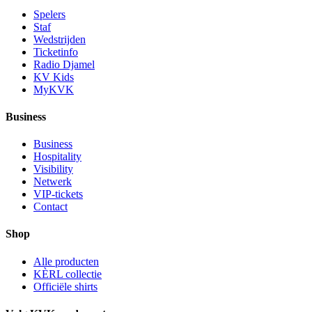
Spelers
Staf
Wedstrijden
Ticketinfo
Radio Djamel
KV Kids
MyKVK
Business
Business
Hospitality
Visibility
Netwerk
VIP-tickets
Contact
Shop
Alle producten
KÈRL collectie
Officiële shirts