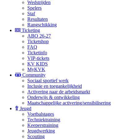
Wedstrijden
Spelers
Staf
Resultaten
Rangschikking
Ticketing
ABO 26-27
Ticketshop
FAQ
Ticketinfo
VIP-tickets
KV KIDS
MyKVK
Community
Sociaal sportief werk
Inclusie en toegankelijkheid
Activering naar de arbeidsmarkt
Onderwijs & ontwikkeling
Maatschappelijke activering/sensibilisering
Jeugd
Voetbalstages
Techniektraining
Keeperstraining
Jeugdwerking
Scouting