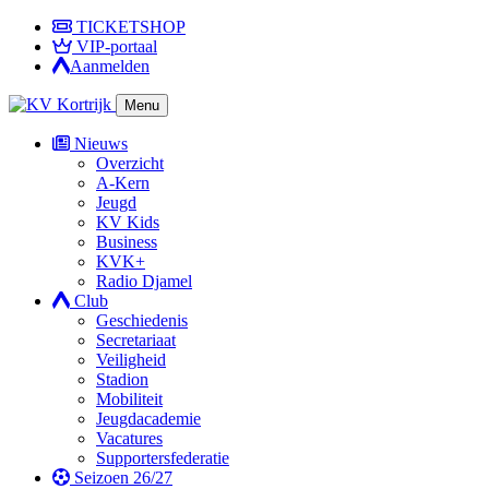
TICKETSHOP
VIP-portaal
Aanmelden
Menu
Nieuws
Overzicht
A-Kern
Jeugd
KV Kids
Business
KVK+
Radio Djamel
Club
Geschiedenis
Secretariaat
Veiligheid
Stadion
Mobiliteit
Jeugdacademie
Vacatures
Supportersfederatie
Seizoen 26/27