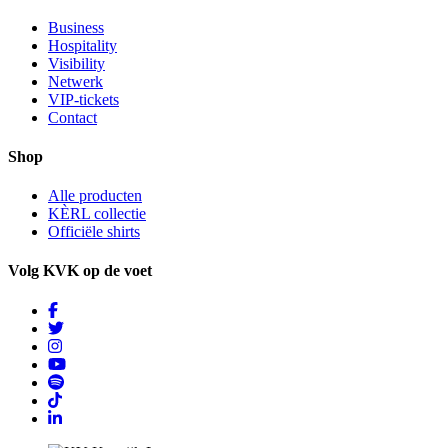
Business
Hospitality
Visibility
Netwerk
VIP-tickets
Contact
Shop
Alle producten
KÈRL collectie
Officiële shirts
Volg KVK op de voet