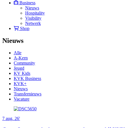
Business
Nieuws
Hospitality
Visibility
Netwerk
Shop
Nieuws
Alle
A-Kern
Community
Jeugd
KV Kids
KVK Business
KVK+
Nieuws
Transfernieuws
Vacature
7 aug. 26'