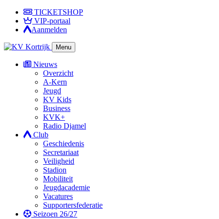
TICKETSHOP
VIP-portaal
Aanmelden
Menu
Nieuws
Overzicht
A-Kern
Jeugd
KV Kids
Business
KVK+
Radio Djamel
Club
Geschiedenis
Secretariaat
Veiligheid
Stadion
Mobiliteit
Jeugdacademie
Vacatures
Supportersfederatie
Seizoen 26/27