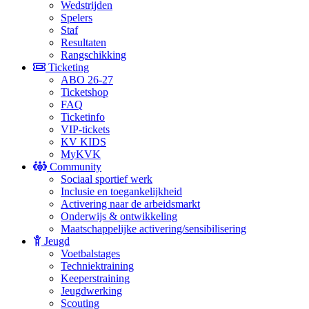
Wedstrijden
Spelers
Staf
Resultaten
Rangschikking
Ticketing
ABO 26-27
Ticketshop
FAQ
Ticketinfo
VIP-tickets
KV KIDS
MyKVK
Community
Sociaal sportief werk
Inclusie en toegankelijkheid
Activering naar de arbeidsmarkt
Onderwijs & ontwikkeling
Maatschappelijke activering/sensibilisering
Jeugd
Voetbalstages
Techniektraining
Keeperstraining
Jeugdwerking
Scouting