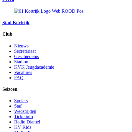
Stad Kortrijk
Club
Nieuws
Secretariaat
Geschiedenis
Stadion
KVK Jeugdacademie
Vacatures
FAQ
Seizoen
Spelers
Staf
Wedstrijden
Ticketinfo
Radio Djamel
KV Kids