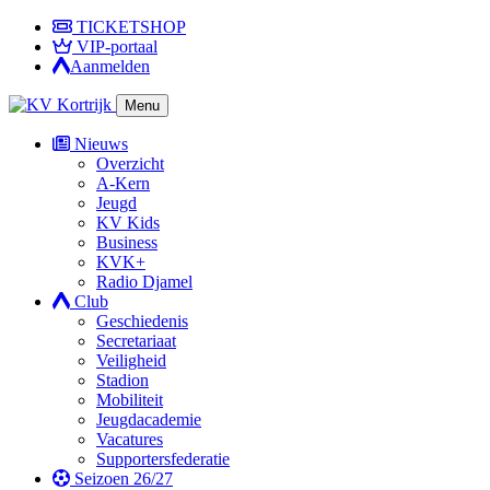
TICKETSHOP
VIP-portaal
Aanmelden
Menu
Nieuws
Overzicht
A-Kern
Jeugd
KV Kids
Business
KVK+
Radio Djamel
Club
Geschiedenis
Secretariaat
Veiligheid
Stadion
Mobiliteit
Jeugdacademie
Vacatures
Supportersfederatie
Seizoen 26/27