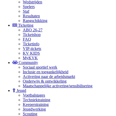
Wedstrijden
Spelers
Staf
Resultaten
Rangschikking
Ticketing
ABO 26-27
Ticketshop
FAQ
Ticketinfo
VIP-tickets
KV KIDS
MyKVK
Community
Sociaal sportief werk
Inclusie en toegankelijkheid
Activering naar de arbeidsmarkt
Onderwijs & ontwikkeling
Maatschappelijke activering/sensibilisering
Jeugd
Voetbalstages
Techniektraining
Keeperstraining
Jeugdwerking
Scouting