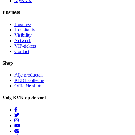
MyKVK
Business
Business
Hospitality
Visibility
Netwerk
VIP-tickets
Contact
Shop
Alle producten
KÈRL collectie
Officiële shirts
Volg KVK op de voet