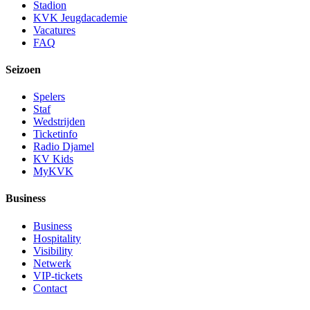
Stadion
KVK Jeugdacademie
Vacatures
FAQ
Seizoen
Spelers
Staf
Wedstrijden
Ticketinfo
Radio Djamel
KV Kids
MyKVK
Business
Business
Hospitality
Visibility
Netwerk
VIP-tickets
Contact