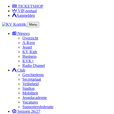
TICKETSHOP
VIP-portaal
Aanmelden
Menu
Nieuws
Overzicht
A-Kern
Jeugd
KV Kids
Business
KVK+
Radio Djamel
Club
Geschiedenis
Secretariaat
Veiligheid
Stadion
Mobiliteit
Jeugdacademie
Vacatures
Supportersfederatie
Seizoen 26/27