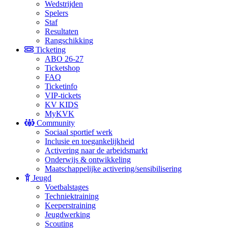
Wedstrijden
Spelers
Staf
Resultaten
Rangschikking
Ticketing
ABO 26-27
Ticketshop
FAQ
Ticketinfo
VIP-tickets
KV KIDS
MyKVK
Community
Sociaal sportief werk
Inclusie en toegankelijkheid
Activering naar de arbeidsmarkt
Onderwijs & ontwikkeling
Maatschappelijke activering/sensibilisering
Jeugd
Voetbalstages
Techniektraining
Keeperstraining
Jeugdwerking
Scouting