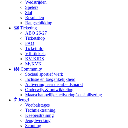
Wedstrijden
Spelers
Staf
Resultaten
Rangschikking
Ticketing
ABO 26-27
Ticketshop
FAQ
Ticketinfo
VIP-tickets
KV KIDS
MyKVK
Community
Sociaal sportief werk
Inclusie en toegankelijkheid
Activering naar de arbeidsmarkt
Onderwijs & ontwikkeling
Maatschappelijke activering/sensibilisering
Jeugd
Voetbalstages
Techniektraining
Keeperstraining
Jeugdwerking
Scouting