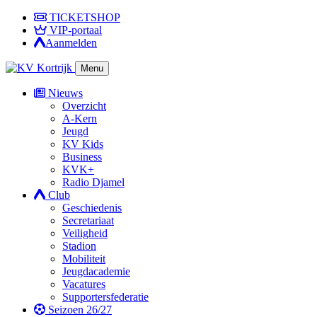
TICKETSHOP
VIP-portaal
Aanmelden
Menu
Nieuws
Overzicht
A-Kern
Jeugd
KV Kids
Business
KVK+
Radio Djamel
Club
Geschiedenis
Secretariaat
Veiligheid
Stadion
Mobiliteit
Jeugdacademie
Vacatures
Supportersfederatie
Seizoen 26/27