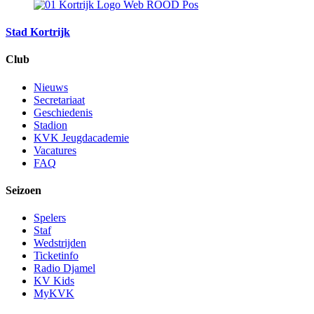
Stad Kortrijk
Club
Nieuws
Secretariaat
Geschiedenis
Stadion
KVK Jeugdacademie
Vacatures
FAQ
Seizoen
Spelers
Staf
Wedstrijden
Ticketinfo
Radio Djamel
KV Kids
MyKVK