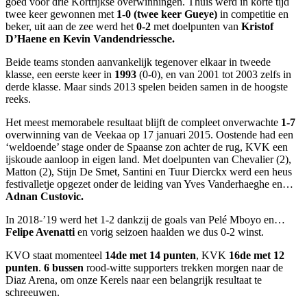
goed voor drie Kortrijkse overwinningen. Thuis werd in korte tijd
twee keer gewonnen met
1-0 (twee keer Gueye)
in competitie en
beker, uit aan de zee werd het
0-2
met doelpunten van
Kristof
D’Haene en Kevin Vandendriessche.
Beide teams stonden aanvankelijk tegenover elkaar in tweede
klasse, een eerste keer in
1993
(0-0), en van 2001 tot 2003 zelfs in
derde klasse. Maar sinds 2013 spelen beiden samen in de hoogste
reeks.
Het meest memorabele resultaat blijft de compleet onverwachte
1-7
overwinning van de Veekaa op 17 januari 2015. Oostende had een
‘weldoende’ stage onder de Spaanse zon achter de rug, KVK een
ijskoude aanloop in eigen land. Met doelpunten van Chevalier (2),
Matton (2), Stijn De Smet, Santini en Tuur Dierckx werd een heus
festivalletje opgezet onder de leiding van Yves Vanderhaeghe en…
Adnan Custovic.
In 2018-’19 werd het 1-2 dankzij de goals van Pelé Mboyo en…
Felipe Avenatti
en vorig seizoen haalden we dus 0-2 winst.
KVO staat momenteel
14de met 14 punten
, KVK
16de met 12
punten
.
6 bussen
rood-witte supporters trekken morgen naar de
Diaz Arena, om onze Kerels naar een belangrijk resultaat te
schreeuwen.