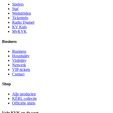
Spelers
Staf
Wedstrijden
Ticketinfo
Radio Djamel
KV Kids
MyKVK
Business
Business
Hospitality
Visibility
Netwerk
VIP-tickets
Contact
Shop
Alle producten
KÈRL collectie
Officiële shirts
Volg KVK op de voet