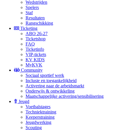
Wedstrijden
Spelers
Staf
Resultaten
Rangschikking
Ticketing
ABO 26-27
Ticketshop
FAQ
Ticketinfo
VIP-tickets
KV KIDS
MyKVK
Community
Sociaal sportief werk
Inclusie en toegankelijkheid
Activering naar de arbeidsmarkt
Onderwijs & ontwikkeling
Maatschappelijke activering/sensibilisering
Jeugd
Voetbalstages
Techniektraining
Keeperstraining
Jeugdwerking
Scouting