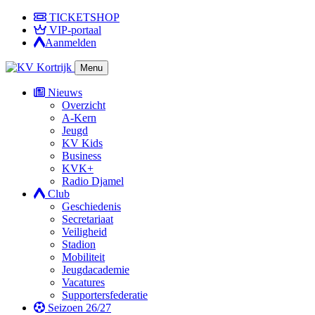
TICKETSHOP
VIP-portaal
Aanmelden
Menu
Nieuws
Overzicht
A-Kern
Jeugd
KV Kids
Business
KVK+
Radio Djamel
Club
Geschiedenis
Secretariaat
Veiligheid
Stadion
Mobiliteit
Jeugdacademie
Vacatures
Supportersfederatie
Seizoen 26/27