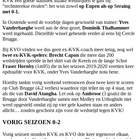
KVK een goede statistiek inzake wedstrijden te gast bij
“rechtstreekse rivalen”: het won zowel
op Eupen als op Seraing
met 0-1.
In Oostende werd de voorbije dagen gewisseld van trainer:
Yves
Vanderhaeghe
werd aan de deur gezet,
Dominik Thalhammer
werd ingehaald. Diezelfde wissel gebeurde eerder al eens bij Cercle
Brugge.
Bij KVO vinden we dus geen ex-KVK-coach meer terug, nog wel
twee ex-KVK-spelers
:
Brecht Capon
die meer dan 200
wedstrijden speelde in het shirt van de Kerels en de lange Schot
Fraser Hornby
(1m95) die in het seizoen 2019-2020 veertien keer
opdraafde voor KVK, onder Yves Vanderhaeghe nota bene.
Hornby tankte vorig weekend vertrouwen door twee keer te scoren
op Club Brugge (4-2 verlies) waardoor zijn teller nu op 4 staat, net
als die van
David Atangha
. Let ook op
Ambrose
(3 goals) die in
Brugge door Vanderhaeghe samen met Medley en Urhoghide niet
werd opgesteld omdat zij op vier gele kaarten staan en anders
allicht… zouden geschorst zijn voor de wedstrijd tegen KVK!
VORIG SEIZOEN 0-2
Vorig seizoen stonden KVK en KVO drie keer tegenover elkaar,