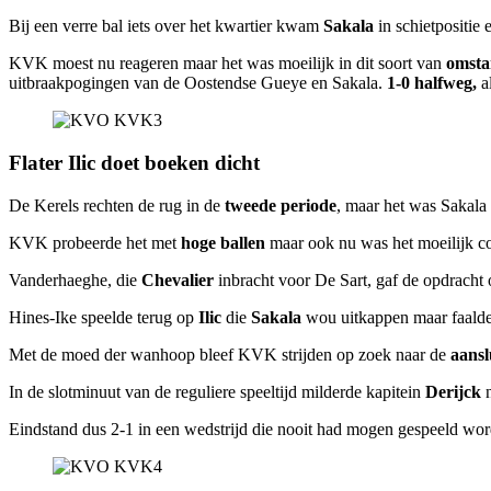
Bij een verre bal iets over het kwartier kwam
Sakala
in schietpositie 
KVK moest nu reageren maar het was moeilijk in dit soort van
omsta
uitbraakpogingen van de Oostendse Gueye en Sakala.
1-0 halfweg,
a
Flater Ilic doet boeken dicht
De Kerels rechten de rug in de
tweede periode
, maar het was Sakala
KVK probeerde het met
hoge ballen
maar ook nu was het moeilijk 
Vanderhaeghe, die
Chevalier
inbracht voor De Sart, gaf de opdracht 
Hines-Ike speelde terug op
Ilic
die
Sakala
wou uitkappen maar faalde
Met de moed der wanhoop bleef KVK strijden op zoek naar de
aansl
In de slotminuut van de reguliere speeltijd milderde kapitein
Derijck
n
Eindstand dus 2-1 in een wedstrijd die nooit had mogen gespeeld wo