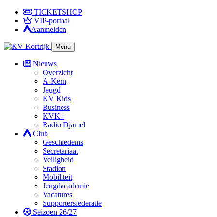
TICKETSHOP
VIP-portaal
Aanmelden
Menu
Nieuws
Overzicht
A-Kern
Jeugd
KV Kids
Business
KVK+
Radio Djamel
Club
Geschiedenis
Secretariaat
Veiligheid
Stadion
Mobiliteit
Jeugdacademie
Vacatures
Supportersfederatie
Seizoen 26/27