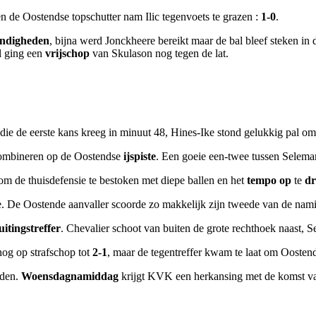
en de Oostendse topschutter nam Ilic tegenvoets te grazen :
1-0
.
ndigheden
, bijna werd Jonckheere bereikt maar de bal bleef steken in
l ging een
vrijschop
van Skulason nog tegen de lat.
 die de eerste kans kreeg in minuut 48, Hines-Ike stond gelukkig pal o
combineren op de Oostendse
ijspiste
. Een goeie een-twee tussen Selema
om de thuisdefensie te bestoken met diepe ballen en het
tempo op
te
dr
. De Oostende aanvaller scoorde zo makkelijk zijn tweede van de nam
uitingstreffer
. Chevalier schoot van buiten de grote rechthoek naast, S
og op strafschop tot
2-1
, maar de tegentreffer kwam te laat om Oostend
rden.
Woensdagnamiddag
krijgt KVK een herkansing met de komst v