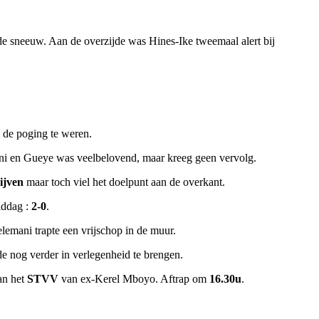
 de sneeuw. Aan de overzijde was Hines-Ike tweemaal alert bij
m de poging te weren.
ni en Gueye was veelbelovend, maar kreeg geen vervolg.
ijven
maar toch viel het doelpunt aan de overkant.
iddag :
2-0
.
elemani trapte een vrijschop in de muur.
e nog verder in verlegenheid te brengen.
an het
STVV
van ex-Kerel Mboyo. Aftrap om
16.30u
.