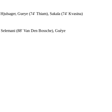
 Hjulsager, Gueye (74′ Thiam), Sakala (74′ Kvasina)
o, Selemani (88′ Van Den Bossche), Guèye