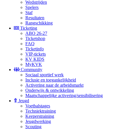
Wedstrijden
Spelers
Staf
Resultaten
Rangschikking
Ticketing
ABO 26-27
Ticketshop
FAQ
Ticketinfo
VIP-tickets
KV KIDS
MyKVK
Community
Sociaal sportief werk
Inclusie en toegankelijkheid
Activering naar de arbeidsmarkt
Onderwijs & ontwikkeling
Maatschappelijke activering/sensibilisering
Jeugd
Voetbalstages
Techniektraining
Keeperstraining
Jeugdwerking
Scouting