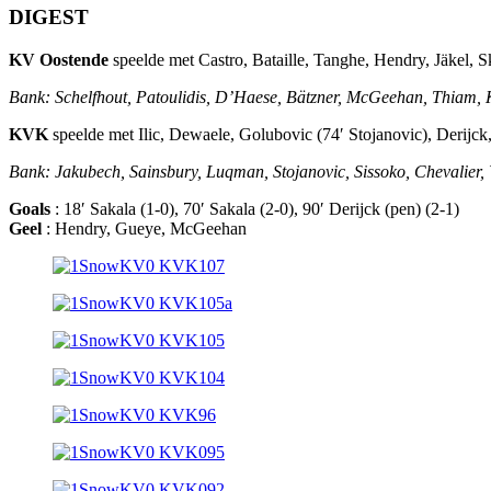
DIGEST
KV Oostende
speelde met Castro, Bataille, Tanghe, Hendry, Jäkel,
Bank: Schelfhout, Patoulidis, D’Haese, Bätzner, McGeehan, Thiam, 
KVK
speelde met Ilic, Dewaele, Golubovic (74′ Stojanovic), Derijc
Bank: Jakubech, Sainsbury, Luqman, Stojanovic, Sissoko, Chevalier,
Goals
: 18′ Sakala (1-0), 70′ Sakala (2-0), 90′ Derijck (pen) (2-1)
Geel
: Hendry, Gueye, McGeehan