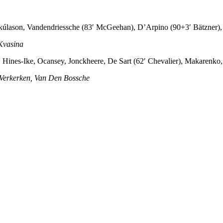
 Skúlason, Vandendriessche (83′ McGeehan), D’Arpino (90+3′ Bätzner),
Kvasina
k, Hines-Ike, Ocansey, Jonckheere, De Sart (62′ Chevalier), Makarenk
 Verkerken, Van Den Bossche