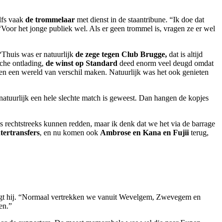
lfs vaak
de trommelaar
met dienst in de staantribune. “Ik doe dat
“Voor het jonge publiek wel. Als er geen trommel is, vragen ze er wel
 “Thuis was er natuurlijk
de zege tegen Club Brugge,
dat is altijd
sche ontlading,
de winst op Standard
deed enorm veel deugd omdat
en een wereld van verschil maken. Natuurlijk was het ook genieten
t natuurlijk een hele slechte match is geweest. Dan hangen de kopjes
 rechtstreeks kunnen redden, maar ik denk dat we het via de barrage
tertransfers
, en nu komen ook
Ambrose en Kana en Fujii
terug,
egt hij. “Normaal vertrekken we vanuit Wevelgem, Zwevegem en
en.”