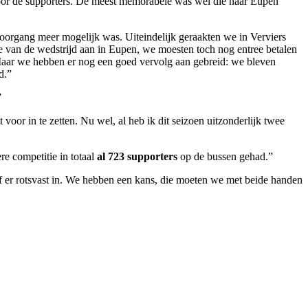
or de supporters. De meest memorabele was wel die naar Eupen
 doorgang meer mogelijk was. Uiteindelijk geraakten we in Verviers
 van de wedstrijd aan in Eupen, we moesten toch nog entree betalen
Maar we hebben er nog een goed vervolg aan gebreid: we bleven
d.”
”
oor in te zetten. Nu wel, al heb ik dit seizoen uitzonderlijk twee
re competitie in totaal
al 723 supporters
op de bussen gehad.”
f er rotsvast in. We hebben een kans, die moeten we met beide handen