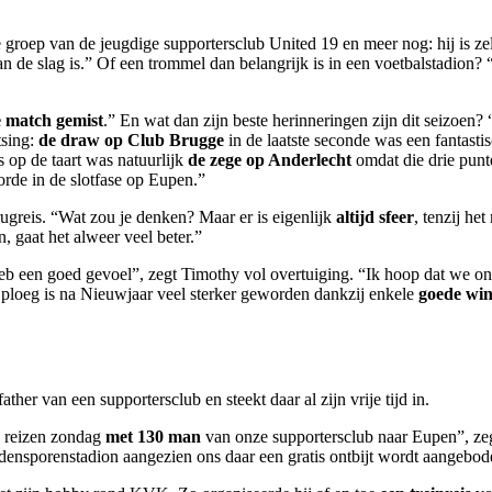
groep van de jeugdige supportersclub United 19 en meer nog: hij is ze
an de slag is.” Of een trommel dan belangrijk is in een voetbalstadion? 
e match gemist
.” En wat dan zijn beste herinneringen zijn dit seizoen?
tsing:
de draw op Club Brugge
in de laatste seconde was een fantasti
 op de taart was natuurlijk
de zege op Anderlecht
omdat die drie punt
de in de slotfase op Eupen.”
terugreis. “Wat zou je denken? Maar er is eigenlijk
altijd sfeer
, tenzij he
 gaat het alweer veel beter.”
eb een goed gevoel”, zegt Timothy vol overtuiging. “Ik hoop dat we ons
 ploeg is na Nieuwjaar veel sterker geworden dankzij enkele
goede win
ther van een supportersclub en steekt daar al zijn vrije tijd in.
 reizen zondag
met 130 man
van onze supportersclub naar Eupen”, z
densporenstadion aangezien ons daar een gratis ontbijt wordt aangebod