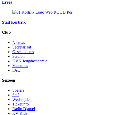
Erreà
Stad Kortrijk
Club
Nieuws
Secretariaat
Geschiedenis
Stadion
KVK Jeugdacademie
Vacatures
FAQ
Seizoen
Spelers
Staf
Wedstrijden
Ticketinfo
Radio Djamel
KV Kids