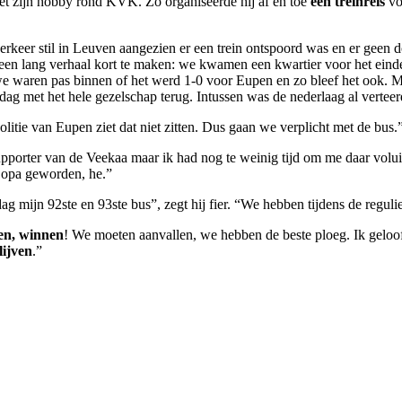
et zijn hobby rond KVK. Zo organiseerde hij af en toe
een treinreis
vo
verkeer stil in Leuven aangezien er een trein ontspoord was en er geen
en lang verhaal kort te maken: we kwamen een kwartier voor het einde
we waren pas binnen of het werd 1-0 voor Eupen en zo bleef het ook. 
ag met het hele gezelschap terug. Intussen was de nederlaag al verteer
litie van Eupen ziet dat niet zitten. Dus gaan we verplicht met de bus.
pporter van de Veekaa maar ik had nog te weinig tijd om me daar voluit v
n opa geworden, he.”
mijn 92ste en 93ste bus”, zegt hij fier. “We hebben tijdens de regulie
en, winnen
! We moeten aanvallen, we hebben de beste ploeg. Ik geloo
lijven
.”