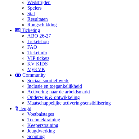
Wedstrijden
Spelers
Staf
Resultaten
Rangschikking
Ticketing
ABO 26-27
Ticketshop
FAQ
Ticketinfo
VIP-tickets
KV KIDS
MyKVK
Community
Sociaal sportief werk
Inclusie en toegankelijkheid
Activering naar de arbeidsmarkt
Onderwijs & ontwikkeling
Maatschappelijke activering/sensibilisering
Jeugd
Voetbalstages
Techniektraining
Keeperstraining
Jeugdwerking
Scouting