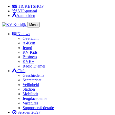
TICKETSHOP
VIP-portaal
Aanmelden
Menu
Nieuws
Overzicht
A-Kern
Jeugd
KV Kids
Business
KVK+
Radio Djamel
Club
Geschiedenis
Secretariaat
Veiligheid
Stadion
Mobiliteit
Jeugdacademie
Vacatures
Supportersfederatie
Seizoen 26/27