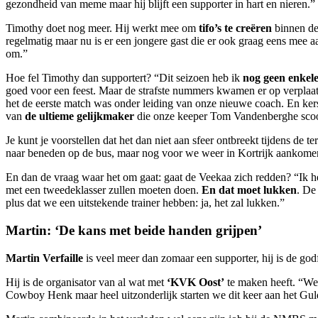
gezondheid van meme maar hij blijft een supporter in hart en nieren.”
Timothy doet nog meer. Hij werkt mee om
tifo’s te creëren
binnen de 
regelmatig maar nu is er een jongere gast die er ook graag eens mee a
om.”
Hoe fel Timothy dan supportert? “Dit seizoen heb ik
nog geen enkel
goed voor een feest. Maar de strafste nummers kwamen er op verplaa
het de eerste match was onder leiding van onze nieuwe coach. En kers
van
de ultieme gelijkmaker
die onze keeper Tom Vandenberghe scoor
Je kunt je voorstellen dat het dan niet aan sfeer ontbreekt tijdens de 
naar beneden op de bus, maar nog voor we weer in Kortrijk aankomen,
En dan de vraag waar het om gaat: gaat de Veekaa zich redden? “Ik h
met een tweedeklasser zullen moeten doen.
En dat moet lukken
. De
plus dat we een uitstekende trainer hebben: ja, het zal lukken.”
Martin: ‘De kans met beide handen grijpen’
Martin Verfaille
is veel meer dan zomaar een supporter, hij is de godfa
Hij is de organisator van al wat met
‘KVK Oost’
te maken heeft. “We
Cowboy Henk maar heel uitzonderlijk starten we dit keer aan het Gul