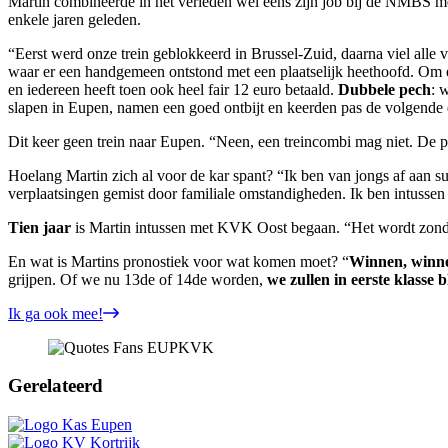
Martin combineerde in het verleden wel eens zijn job bij de NMBS m
enkele jaren geleden.
“Eerst werd onze trein geblokkeerd in Brussel-Zuid, daarna viel alle 
waar er een handgemeen ontstond met een plaatselijk heethoofd. Om e
en iedereen heeft toen ook heel fair 12 euro betaald.
Dubbele pech
: 
slapen in Eupen, namen een goed ontbijt en keerden pas de volgende d
Dit keer geen trein naar Eupen. “Neen, een treincombi mag niet. De po
Hoelang Martin zich al voor de kar spant? “Ik ben van jongs af aan su
verplaatsingen gemist door familiale omstandigheden. Ik ben intusse
Tien jaar
is Martin intussen met KVK Oost begaan. “Het wordt zondag 
En wat is Martins pronostiek voor wat komen moet? “
Winnen, winn
grijpen. Of we nu 13de of 14de worden,
we zullen in eerste klasse b
Ik ga ook mee!
Gerelateerd