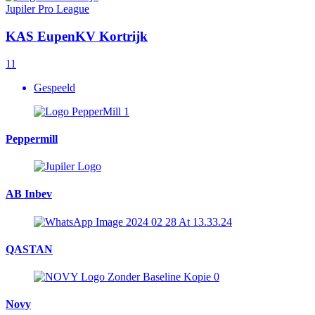
Jupiler Pro League
KAS Eupen
KV Kortrijk
1
1
Gespeeld
Peppermill
AB Inbev
QASTAN
Novy