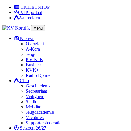
TICKETSHOP
VIP-portaal
Aanmelden
Menu
Nieuws
Overzicht
A-Kern
Jeugd
KV Kids
Business
KVK+
Radio Djamel
Club
Geschiedenis
Secretariaat
Veiligheid
Stadion
Mobiliteit
Jeugdacademie
Vacatures
Supportersfederatie
Seizoen 26/27