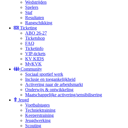
Wedstrijden
Spelers
Staf
Resultaten
Rangschikking
Ticketing
ABO 26-27
Ticketshop
FAQ
Ticketinfo
VIP-tickets
KV KIDS
MyKVK
Community
Sociaal sportief werk
Inclusie en toegankelijkheid
Activering naar de arbeidsmarkt
Onderwijs & ontwikkeling
Maatschappelijke activering/sensibilisering
Jeugd
Voetbalstages
Techniektraining
Keeperstraining
Jeugdwerking
Scouting