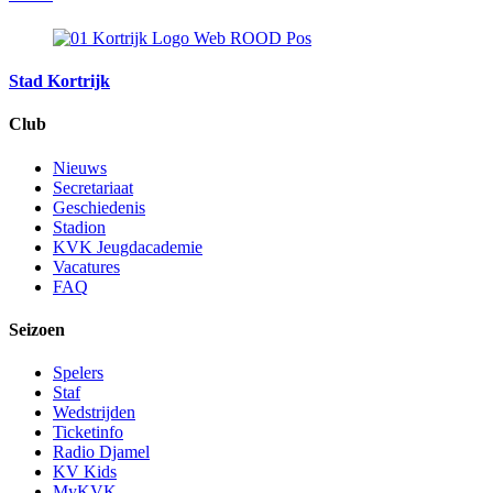
Stad Kortrijk
Club
Nieuws
Secretariaat
Geschiedenis
Stadion
KVK Jeugdacademie
Vacatures
FAQ
Seizoen
Spelers
Staf
Wedstrijden
Ticketinfo
Radio Djamel
KV Kids
MyKVK