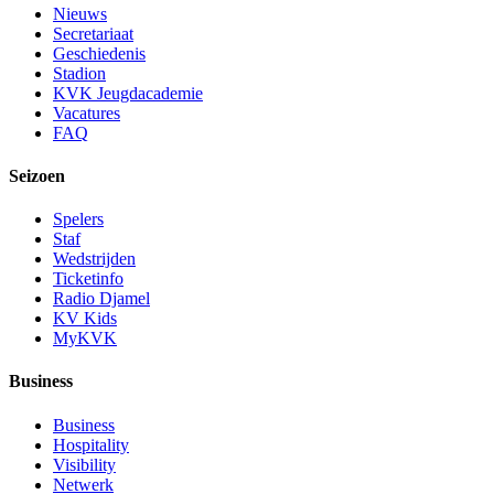
Nieuws
Secretariaat
Geschiedenis
Stadion
KVK Jeugdacademie
Vacatures
FAQ
Seizoen
Spelers
Staf
Wedstrijden
Ticketinfo
Radio Djamel
KV Kids
MyKVK
Business
Business
Hospitality
Visibility
Netwerk