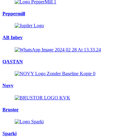
Peppermill
AB Inbev
QASTAN
Novy
Brustor
Sparki