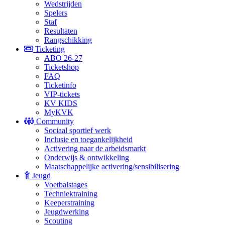
Wedstrijden
Spelers
Staf
Resultaten
Rangschikking
Ticketing
ABO 26-27
Ticketshop
FAQ
Ticketinfo
VIP-tickets
KV KIDS
MyKVK
Community
Sociaal sportief werk
Inclusie en toegankelijkheid
Activering naar de arbeidsmarkt
Onderwijs & ontwikkeling
Maatschappelijke activering/sensibilisering
Jeugd
Voetbalstages
Techniektraining
Keeperstraining
Jeugdwerking
Scouting