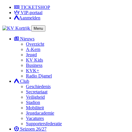
TICKETSHOP
VIP-portaal
Aanmelden
Menu
Nieuws
Overzicht
A-Kern
Jeugd
KV Kids
Business
KVK+
Radio Djamel
Club
Geschiedenis
Secretariaat
Veiligheid
Stadion
Mobiliteit
Jeugdacademie
Vacatures
Supportersfederatie
Seizoen 26/27