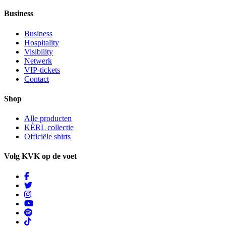
Business
Business
Hospitality
Visibility
Netwerk
VIP-tickets
Contact
Shop
Alle producten
KÈRL collectie
Officiële shirts
Volg KVK op de voet