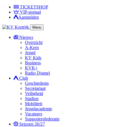
TICKETSHOP
VIP-portaal
Aanmelden
Menu
Nieuws
Overzicht
A-Kern
Jeugd
KV Kids
Business
KVK+
Radio Djamel
Club
Geschiedenis
Secretariaat
Veiligheid
Stadion
Mobiliteit
Jeugdacademie
Vacatures
Supportersfederatie
Seizoen 26/27