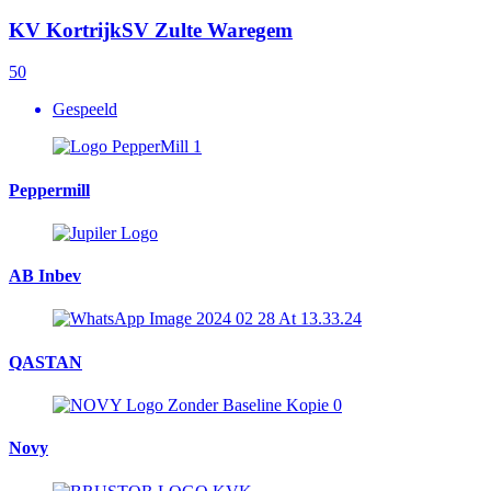
KV Kortrijk
SV Zulte Waregem
5
0
Gespeeld
Peppermill
AB Inbev
QASTAN
Novy