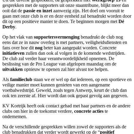
gesprekken met de supporters uit onze staantribune, blijkt meer dan
ooit dat de
passie en inzet
aanwezig zijn. Het doel om vooruit te
gaan met onze club is er en deze eenheid zal benadrukt worden door
dit op een positieve manier te doen. Te beginnen morgen met
Dé
Derby
.
Op het vlak van
supportersvermenging
benadrukt de club nog
eens dat ze in nauw overleg is met partners, veiligheidsdiensten en
fans over hoe dit
nog
beter kan aangepakt worden. Concrete
initiatieven
zullen dan ook al volgen in de komende wedstrijden.
De club zal verder haar verantwoordelijkheid opnemen. De
beslissing van de Pro League van afgelopen maandag om de
uitvakken
opnieuw te openen zal hier alvast toe helpen.
Als
familieclub
staan we er wel op dat iedereen, op een sportieve en
veilige manier moet kunnen genieten van een aangename
voetbalwedstrijd. Geweld, zoals tegen Antwerp, keurt de club dan
ook ten zeerste af. Hier wordt dan ook gepast gevolg aan gegeven.
KV Kortrijk heeft ook contact gehad met haar partners en de andere
clubs om hier in de toekomst verdere,
concrete acties
te
ondernemen.
Na de verschillende gesprekken willen zowel de supporters als de
club benadrukken dat verder wordt gewerkt op de “
positief