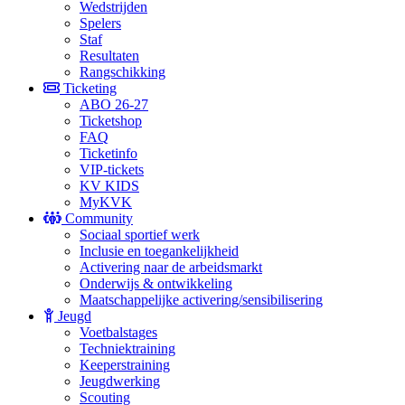
Wedstrijden
Spelers
Staf
Resultaten
Rangschikking
Ticketing
ABO 26-27
Ticketshop
FAQ
Ticketinfo
VIP-tickets
KV KIDS
MyKVK
Community
Sociaal sportief werk
Inclusie en toegankelijkheid
Activering naar de arbeidsmarkt
Onderwijs & ontwikkeling
Maatschappelijke activering/sensibilisering
Jeugd
Voetbalstages
Techniektraining
Keeperstraining
Jeugdwerking
Scouting