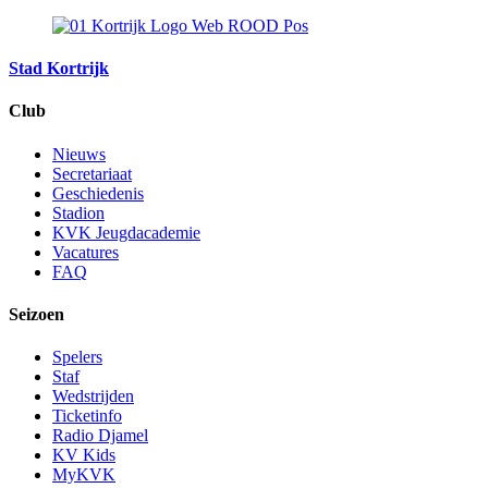
Stad Kortrijk
Club
Nieuws
Secretariaat
Geschiedenis
Stadion
KVK Jeugdacademie
Vacatures
FAQ
Seizoen
Spelers
Staf
Wedstrijden
Ticketinfo
Radio Djamel
KV Kids
MyKVK