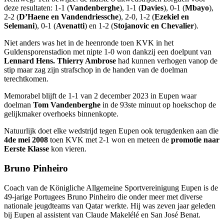
deze resultaten: 1-1 (
Vandenberghe
), 1-1 (
Davies
), 0-1 (
Mbayo
),
2-2 (
D’Haene en Vandendriessche
), 2-0, 1-2 (
Ezekiel en
Selemani
), 0-1 (
Avenatti
) en 1-2 (
Stojanovic en Chevalier
).
Niet anders was het in de heenronde toen KVK in het
Guldensporenstadion met nipte 1-0 won dankzij een doelpunt van
Lennard Hens. Thierry Ambrose
had kunnen verhogen vanop de
stip maar zag zijn strafschop in de handen van de doelman
terechtkomen.
Memorabel blijft de 1-1 van 2 december 2023 in Eupen waar
doelman
Tom Vandenberghe
in de 93ste minuut op hoekschop de
gelijkmaker overhoeks binnenkopte.
Natuurlijk doet elke wedstrijd tegen Eupen ook terugdenken aan die
4de mei 2008
toen KVK met 2-1 won en meteen de
promotie naar
Eerste Klasse
kon vieren.
Bruno Pinheiro
Coach van de Königliche Allgemeine Sportvereinigung Eupen is de
49-jarige Portugees Bruno Pinheiro die onder meer met diverse
nationale jeugdteams van Qatar werkte. Hij was zeven jaar geleden
bij Eupen al assistent van Claude Makelélé en San José Benat.