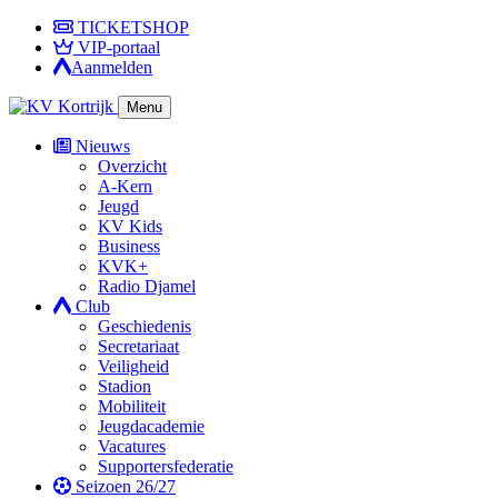
TICKETSHOP
VIP-portaal
Aanmelden
Menu
Nieuws
Overzicht
A-Kern
Jeugd
KV Kids
Business
KVK+
Radio Djamel
Club
Geschiedenis
Secretariaat
Veiligheid
Stadion
Mobiliteit
Jeugdacademie
Vacatures
Supportersfederatie
Seizoen 26/27