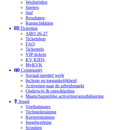
Wedstrijden
Spelers
Staf
Resultaten
Rangschikking
Ticketing
ABO 26-27
Ticketshop
FAQ
Ticketinfo
VIP-tickets
KV KIDS
MyKVK
Community
Sociaal sportief werk
Inclusie en toegankelijkheid
Activering naar de arbeidsmarkt
Onderwijs & ontwikkeling
Maatschappelijke activering/sensibilisering
Jeugd
Voetbalstages
Techniektraining
Keeperstraining
Jeugdwerking
Scouting