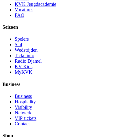
KVK Jeugdacademie
Vacatures
FAQ
Seizoen
Spelers
Staf
Wedstrijden
Ticketinfo
Radio Djamel
KV Kids
MyKVK
Business
Business
Hospitality
Visibility
Netwerk
VIP-tickets
Contact
Shop