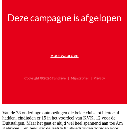
Van de 38 onderlinge ontmoetingen die beide clubs tot hiertoe al
hadden, eindigden er 15 in het voordeel van KVK, 12 voor de
Duitstaligen. Maar het gaat er altijd wel heel spannend aan toe Am
Kehrweg. Ten bewijze: de laatste 8 uitwedstrijden zorgden voor